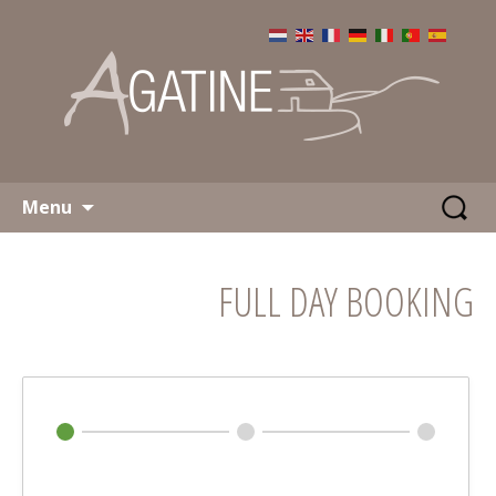
Aller
Recherch
Menu
au
contenu
FULL DAY BOOKING