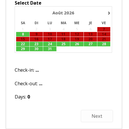
Select Date
›
Août
2026
SA
DI
LU
MA
ME
JE
VE
1
2
3
4
5
6
7
8
9
10
11
12
13
14
15
16
17
18
19
20
21
22
23
24
25
26
27
28
29
30
31
Check-in:
...
Check-out:
...
Days:
0
Next