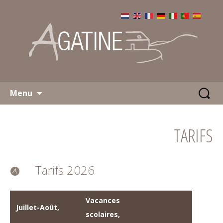
Aller
Recherch
Menu
au
contenu
TARIFS
Tarifs 2026
Vacances
Juillet-Août,
scolaires,