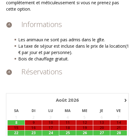
complètement et méticuleusement si vous ne prenez pas
cette option.
Informations
Les animaux ne sont pas admis dans le gîte.
La taxe de séjour est incluse dans le prix de la location(1
€ par jour et par personne).
Bois de chauffage gratuit.
Réservations
›
Août
2026
SA
DI
LU
MA
ME
JE
VE
1
2
3
4
5
6
7
8
9
10
11
12
13
14
15
16
17
18
19
20
21
22
23
24
25
26
27
28